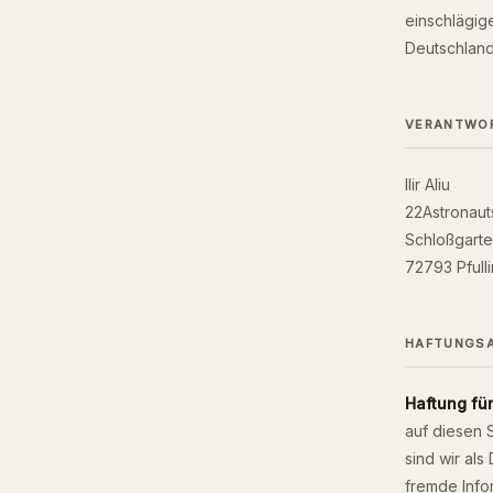
einschlägig
Deutschland
VERANTWORT
Ilir Aliu
22Astronaut
Schloßgarte
72793 Pfull
HAFTUNGS
Haftung für
auf diesen 
sind wir als
fremde Info