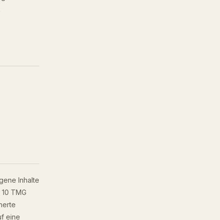
k
gene Inhalte
s 10 TMG
herte
f eine