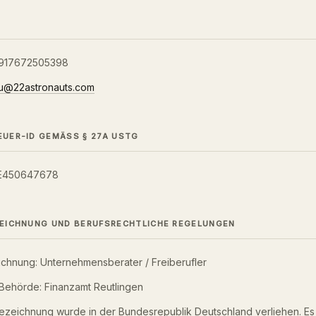
917672505398
aliu@22astronauts.com
UER-ID GEMÄSS § 27A USTG
 DE450647678
EICHNUNG UND BERUFSRECHTLICHE REGELUNGEN
chnung: Unternehmensberater / Freiberufler
Behörde: Finanzamt Reutlingen
ezeichnung wurde in der Bundesrepublik Deutschland verliehen. Es 