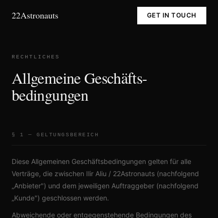
22Astronauts
GET IN TOUCH
RECHTLICHES
Allgemeine Geschäfts­
bedingungen
§ 1 — GELTUNGSBEREICH
Diese Allgemeinen Geschäftsbedingungen gelten für alle
Verträge, die zwischen
Ilir Aliu / 22Astronauts
(nachfolgend
„Anbieter") und dem jeweiligen Auftraggeber (nachfolgend
„Kunde") geschlossen werden.
Abweichende oder entgegenstehende Bedingungen des